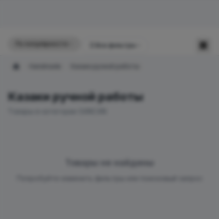
По популярности
☰
Все фильтры
Handmade
Казаки ручной работы
Главная
Казаки ручной работы
Товары в категории SANCAN
Товары не найдены
Попробуйте изменить фильтры или поисковый запрос