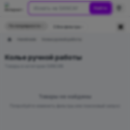
Найти
По популярности
☰
Все фильтры
Handmade
Колье ручной работы
Главная
Колье ручной работы
Товары в категории SANCAN
Товары не найдены
Попробуйте изменить фильтры или поисковый запрос