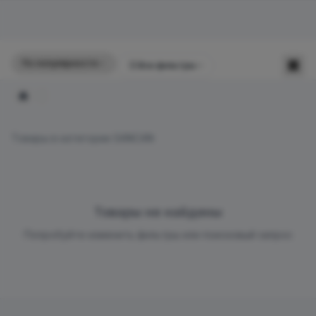
По популярности
☰
Все фильтры
Главная
Товары в категории SANCAN
Товары не найдены
Попробуйте изменить фильтры или поисковый запрос