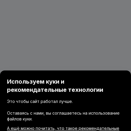
Используем куки и
рекомендательные технологии
Это чтобы сайт работал лучше.
Помощь
SANCAN
Центр помощи
Маркетпле
Оставаясь с нами, вы соглашаетесь на использование
файлов куки.
База знаний
Продавцам
А ещё можно почитать, что такое рекомендательные
Возврат
Магазины