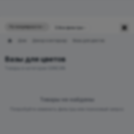
По популярности
☰
Все фильтры
Дом
Декор и интерьер
Вазы для цветов
Главная
Вазы для цветов
Товары в категории SANCAN
Товары не найдены
Попробуйте изменить фильтры или поисковый запрос