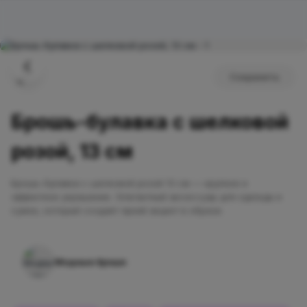
Сохранить
Брошь-булавка с шелковой
розой, 13 см
Брошь-булавка с шелковой розой 13 см — крупное и
эффектное украшение. Элегантный аксессуар для одежды и
сумок, который создаёт яркий акцент в образе.
Модные броши