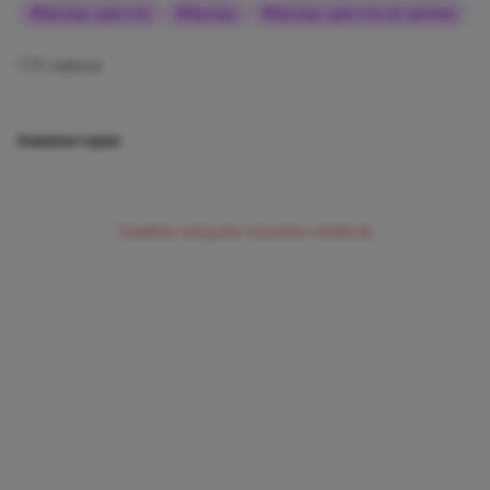
#
брошь цветок
#
брошь
#
брошь цветок из шелка
0
лайков
Комментарии
Ошибка загрузки похожих плейсов