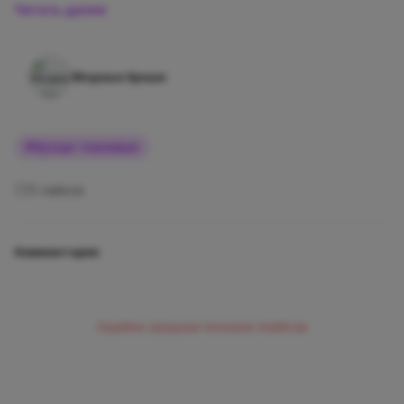
Читать далее
Модные броши
#
броши тканевые
0
лайков
Комментарии
Ошибка загрузки похожих плейсов