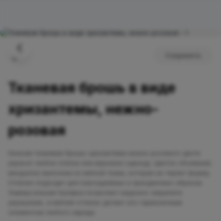
Сохранить
Тканевая брошь в виде
хризантемы, нежно-
розовая
Нежная тканевая брошь-хризантема нежно-розового цвета
украсит любое платье или верхнюю одежду. Цветок объёмный,
аккуратно выполнен из мягкой ткани, которая не теряет форму.
Отлично подходит для повседневных и праздничных образов.
Универсальная булавка позволяет надежно закрепить
украшение, а мягкий оттенок делает его гармоничным
элементом любого наряда.