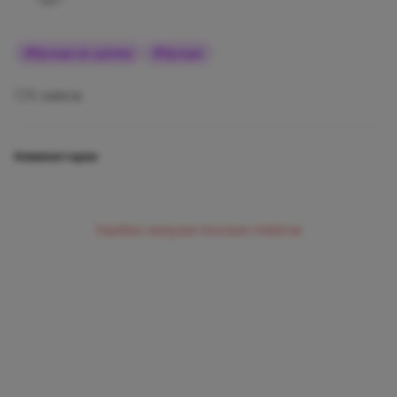
#
броши из шелка
#
броши
0
лайков
Комментарии
Ошибка загрузки похожих плейсов