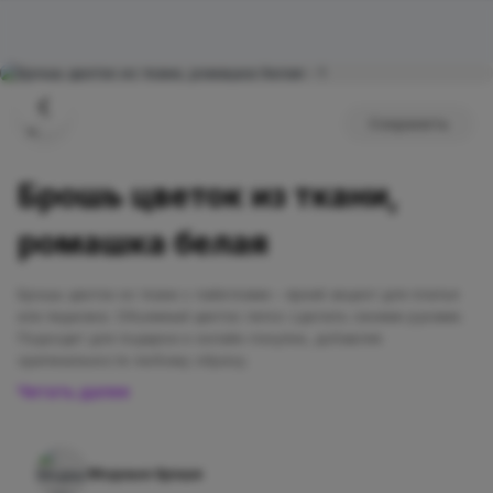
Сохранить
Брошь цветок из ткани,
ромашка белая
Брошь цветок из ткани с пайетками – яркий акцент для платья
или пиджака. Объемный цветок легко сделать своими руками.
Подходит для подарка и онлайн-покупки, добавляя
оригинальности любому образу.
Читать далее
Модные броши