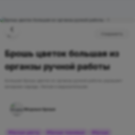
Сохранить
Брошь цветок большая из
органзы ручной работы
Большая брошь цветок из органзы ручной работы украшает
вечерние наряды. Легкая и выразительная.
Модные броши
#
броши цветы
#
броши тканевые
#
броши