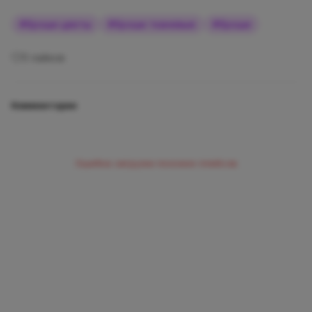
#
броши цветы
#
броши тканевые
#
броши
0
лайков
Комментарии
Ошибка загрузки похожих плейсов