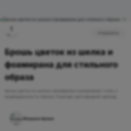
Сохранить
Брошь цветок из шелка и
фоамирана для стильного
образа
Брошь цветок из шелка и фоамирана подчеркивает стиль и
индивидуальность образа. Подходит для нарядной одежды.
Модные броши